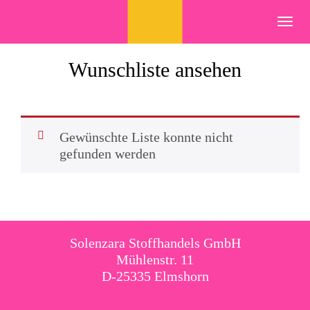
Skip
to
Toggl
content
navig
Wunschliste ansehen
Gewünschte Liste konnte nicht
gefunden werden
Solenzara Stoffhandels GmbH
Mühlenstr. 11
D-25335 Elmshorn