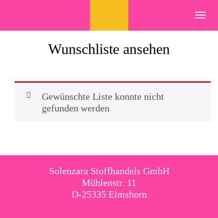
Skip
to
Toggl
content
navig
Wunschliste ansehen
Gewünschte Liste konnte nicht
gefunden werden
Solenzara Stoffhandels GmbH
Mühlenstr. 11
D-25335 Elmshorn