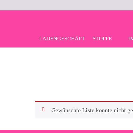
Skip
to
content
LADENGESCHÄFT
STOFFE
I
Gewünschte Liste konnte nicht g