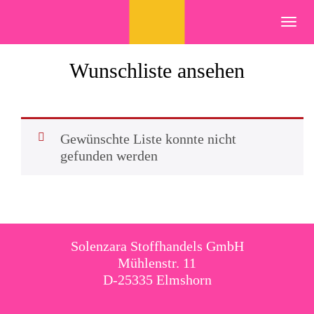
Skip
to
Toggl
content
navig
Wunschliste ansehen
Gewünschte Liste konnte nicht
gefunden werden
Solenzara Stoffhandels GmbH
Mühlenstr. 11
D-25335 Elmshorn