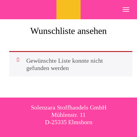
Skip
to
Toggl
content
navig
Wunschliste ansehen
Gewünschte Liste konnte nicht
gefunden werden
Solenzara Stoffhandels GmbH
Mühlenstr. 11
D-25335 Elmshorn