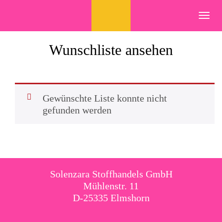
Skip
to
Toggl
content
navig
Wunschliste ansehen
Gewünschte Liste konnte nicht
gefunden werden
Solenzara Stoffhandels GmbH
Mühlenstr. 11
D-25335 Elmshorn