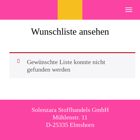
Skip
to
Toggl
content
navig
Wunschliste ansehen
Gewünschte Liste konnte nicht
gefunden werden
Solenzara Stoffhandels GmbH
Mühlenstr. 11
D-25335 Elmshorn