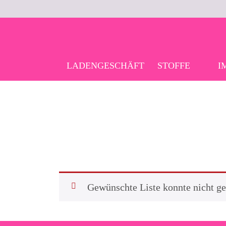
Skip
to
content
LADENGESCHÄFT
STOFFE
I
Gewünschte Liste konnte nicht g