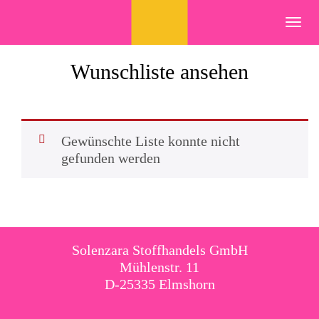
Skip
to
Toggl
content
navig
Wunschliste ansehen
Gewünschte Liste konnte nicht
gefunden werden
Solenzara Stoffhandels GmbH
Mühlenstr. 11
D-25335 Elmshorn