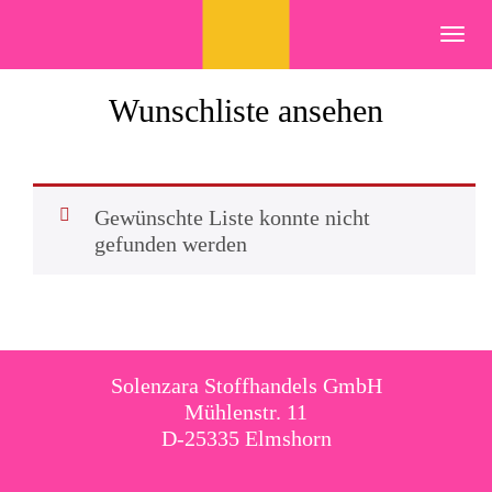
Skip
to
Toggl
content
navig
Wunschliste ansehen
Gewünschte Liste konnte nicht
gefunden werden
Solenzara Stoffhandels GmbH
Mühlenstr. 11
D-25335 Elmshorn