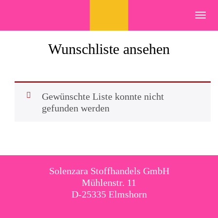
Skip
to
Toggl
content
navig
Wunschliste ansehen
Gewünschte Liste konnte nicht
gefunden werden
Solenzara Stoffhandels GmbH
Mühlenstr. 11
D-25335 Elmshorn