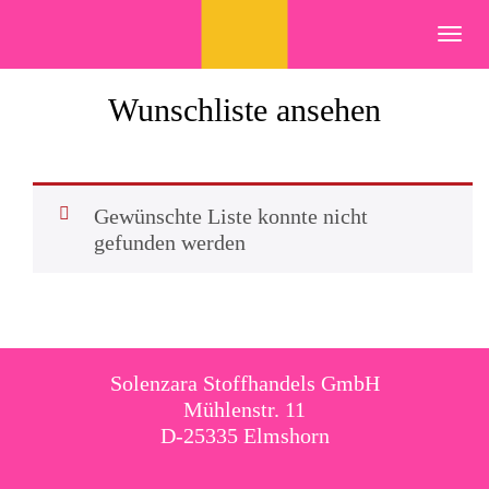
Skip
to
Toggl
content
navig
Wunschliste ansehen
Gewünschte Liste konnte nicht
gefunden werden
Solenzara Stoffhandels GmbH
Mühlenstr. 11
D-25335 Elmshorn