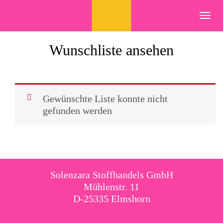
Skip
to
Toggl
content
navig
Wunschliste ansehen
Gewünschte Liste konnte nicht
gefunden werden
Solenzara Stoffhandels GmbH
Mühlenstr. 11
D-25335 Elmshorn