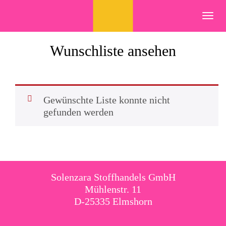
Skip
to
Toggl
content
navig
Wunschliste ansehen
Gewünschte Liste konnte nicht
gefunden werden
Solenzara Stoffhandels GmbH
Mühlenstr. 11
D-25335 Elmshorn