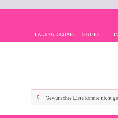
Skip
to
content
LADENGESCHÄFT
STOFFE
I
Gewünschte Liste konnte nicht g