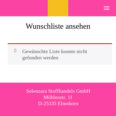
Skip
to
Toggl
content
navig
Wunschliste ansehen
Gewünschte Liste konnte nicht
gefunden werden
Solenzara Stoffhandels GmbH
Mühlenstr. 11
D-25335 Elmshorn