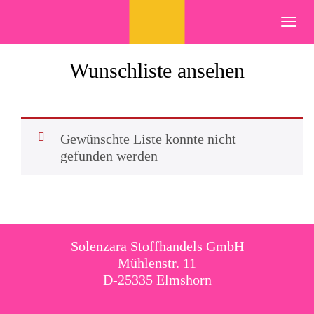
Skip
to
Toggl
content
navig
Wunschliste ansehen
Gewünschte Liste konnte nicht
gefunden werden
Solenzara Stoffhandels GmbH
Mühlenstr. 11
D-25335 Elmshorn