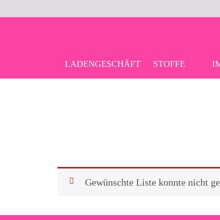
Skip
to
content
LADENGESCHÄFT
STOFFE
I
Gewünschte Liste konnte nicht g