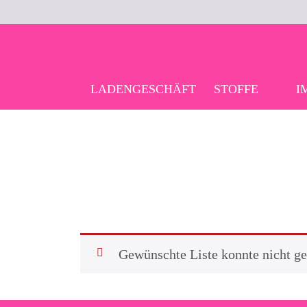
Skip
to
content
LADENGESCHÄFT
STOFFE
I
Gewünschte Liste konnte nicht g