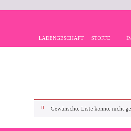
Skip
to
content
LADENGESCHÄFT
STOFFE
I
Gewünschte Liste konnte nicht g