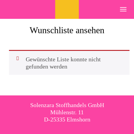
Skip
to
Toggl
content
navig
Wunschliste ansehen
Gewünschte Liste konnte nicht
gefunden werden
Solenzara Stoffhandels GmbH
Mühlenstr. 11
D-25335 Elmshorn