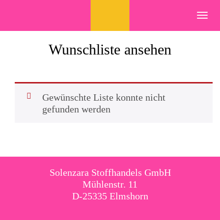
Skip
to
Toggl
content
navig
Wunschliste ansehen
Gewünschte Liste konnte nicht
gefunden werden
Solenzara Stoffhandels GmbH
Mühlenstr. 11
D-25335 Elmshorn