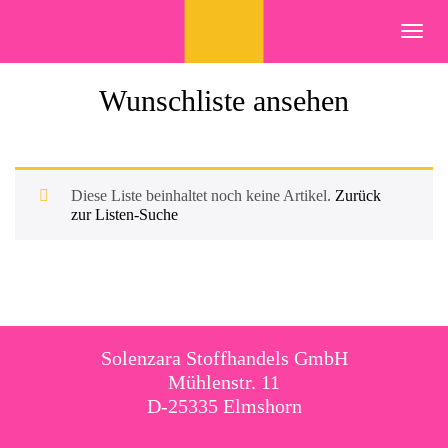
Skip
to
Toggl
content
navig
Wunschliste ansehen
Diese Liste beinhaltet noch keine Artikel.
Zurück
zur Listen-Suche
Solenzara Stoffhandels GmbH
Mühlenstr. 11
D-25335 Elmshorn