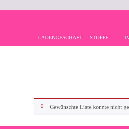
Skip
to
content
LADENGESCHÄFT
STOFFE
I
Gewünschte Liste konnte nicht g