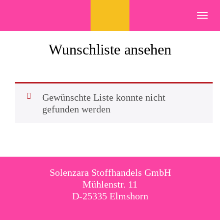
Skip
to
Toggl
content
navig
Wunschliste ansehen
Gewünschte Liste konnte nicht
gefunden werden
Solenzara Stoffhandels GmbH
Mühlenstr. 11
D-25335 Elmshorn