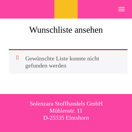
Skip
to
Toggl
content
navig
Wunschliste ansehen
Gewünschte Liste konnte nicht
gefunden werden
Solenzara Stoffhandels GmbH
Mühlenstr. 11
D-25335 Elmshorn