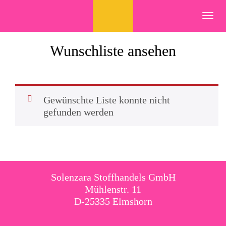
Skip
to
Toggl
content
navig
Wunschliste ansehen
Gewünschte Liste konnte nicht
gefunden werden
Solenzara Stoffhandels GmbH
Mühlenstr. 11
D-25335 Elmshorn