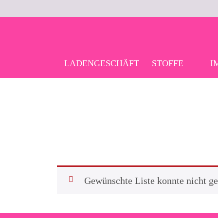
Skip
to
content
LADENGESCHÄFT
STOFFE
I
Gewünschte Liste konnte nicht g