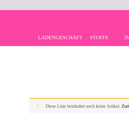
Skip
to
content
LADENGESCHÄFT
STOFFE
I
Diese Liste beinhaltet noch keine Artikel.
Zur