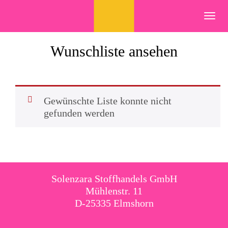
Skip
to
Toggl
content
navig
Wunschliste ansehen
Gewünschte Liste konnte nicht
gefunden werden
Solenzara Stoffhandels GmbH
Mühlenstr. 11
D-25335 Elmshorn