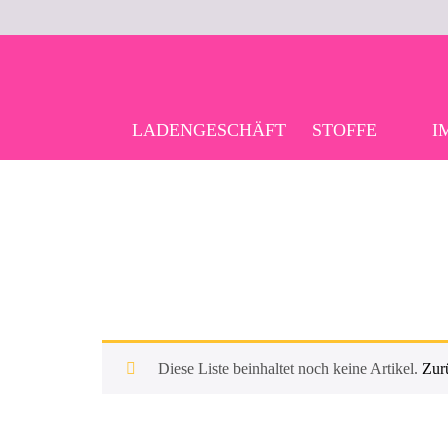
Skip
to
content
LADENGESCHÄFT
STOFFE
I
Diese Liste beinhaltet noch keine Artikel.
Zur