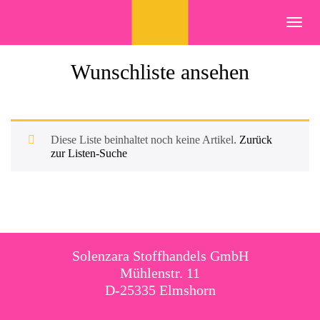
Skip
to
Toggl
content
navig
Wunschliste ansehen
Diese Liste beinhaltet noch keine Artikel.
Zurück
zur Listen-Suche
Solenzara Stoffhandels GmbH
Mühlenstr. 11
D-25335 Elmshorn