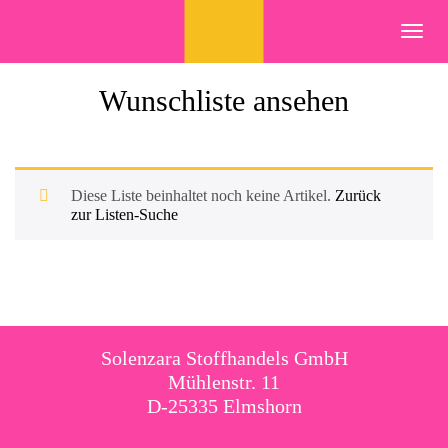
Skip
to
Toggl
content
navig
Wunschliste ansehen
Diese Liste beinhaltet noch keine Artikel.
Zurück
zur Listen-Suche
Solenzara Stoffhandels GmbH
Mühlenstr. 11
D-25335 Elmshorn