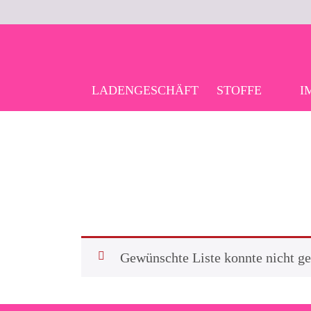
Skip
to
content
LADENGESCHÄFT
STOFFE
I
Gewünschte Liste konnte nicht g