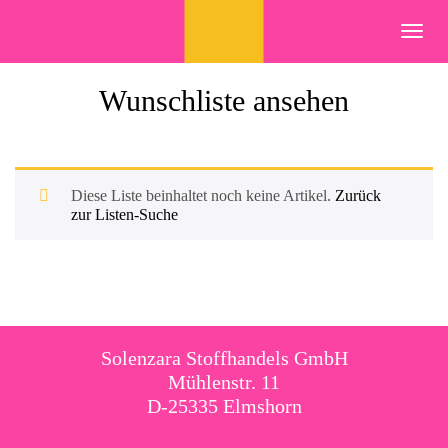
Skip
to
Toggl
content
navig
Wunschliste ansehen
Diese Liste beinhaltet noch keine Artikel.
Zurück
zur Listen-Suche
Solenzara Stoffhandels GmbH
Mühlenstr. 11
D-25335 Elmshorn