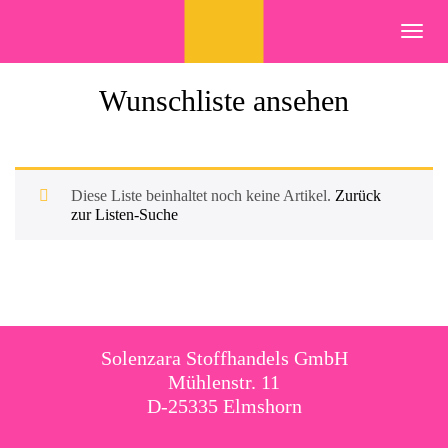
Skip
to
Toggl
content
navig
Wunschliste ansehen
Diese Liste beinhaltet noch keine Artikel.
Zurück
zur Listen-Suche
Solenzara Stoffhandels GmbH
Mühlenstr. 11
D-25335 Elmshorn