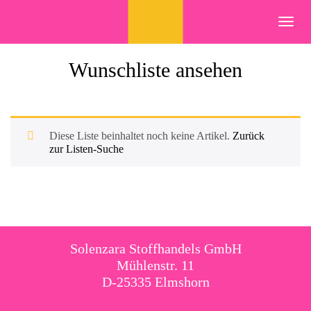
Skip
to
Toggl
content
navig
Wunschliste ansehen
Diese Liste beinhaltet noch keine Artikel.
Zurück
zur Listen-Suche
Solenzara Stoffhandels GmbH
Mühlenstr. 11
D-25335 Elmshorn