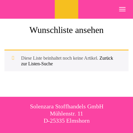
Skip
to
Toggl
content
navig
Wunschliste ansehen
Diese Liste beinhaltet noch keine Artikel.
Zurück
zur Listen-Suche
Solenzara Stoffhandels GmbH
Mühlenstr. 11
D-25335 Elmshorn