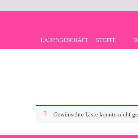
Skip
to
content
LADENGESCHÄFT
STOFFE
I
Gewünschte Liste konnte nicht g