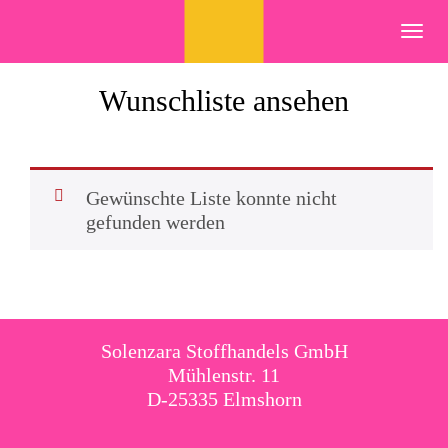
Skip
to
Toggl
content
navig
Wunschliste ansehen
Gewünschte Liste konnte nicht
gefunden werden
Solenzara Stoffhandels GmbH
Mühlenstr. 11
D-25335 Elmshorn