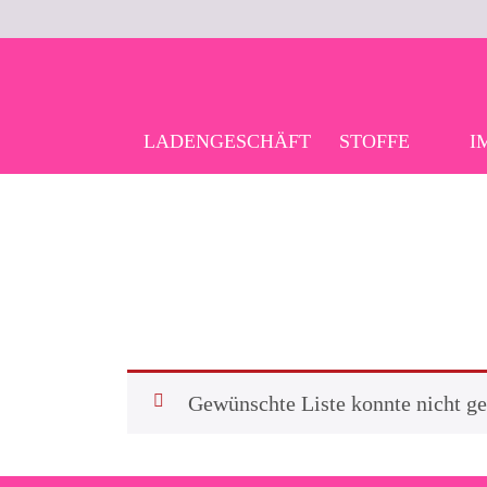
Skip
to
content
LADENGESCHÄFT
STOFFE
I
Gewünschte Liste konnte nicht g