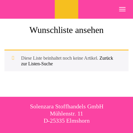
Skip
to
Toggl
content
navig
Wunschliste ansehen
Diese Liste beinhaltet noch keine Artikel.
Zurück
zur Listen-Suche
Solenzara Stoffhandels GmbH
Mühlenstr. 11
D-25335 Elmshorn