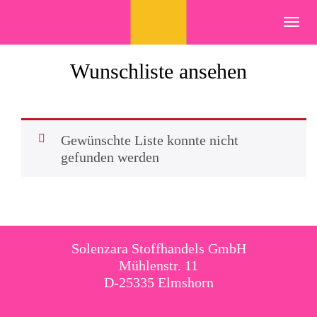
Skip
to
Toggl
content
navig
Wunschliste ansehen
Gewünschte Liste konnte nicht
gefunden werden
Solenzara Stoffhandels GmbH
Mühlenstr. 11
D-25335 Elmshorn