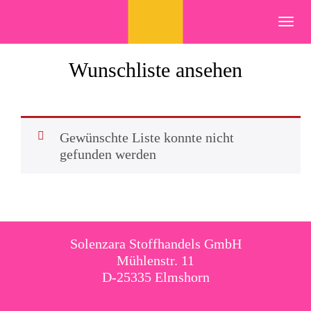
Skip
to
Toggl
content
navig
Wunschliste ansehen
Gewünschte Liste konnte nicht
gefunden werden
Solenzara Stoffhandels GmbH
Mühlenstr. 11
D-25335 Elmshorn