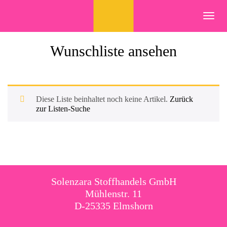
Skip
to
Toggl
content
navig
Wunschliste ansehen
Diese Liste beinhaltet noch keine Artikel.
Zurück
zur Listen-Suche
Solenzara Stoffhandels GmbH
Mühlenstr. 11
D-25335 Elmshorn