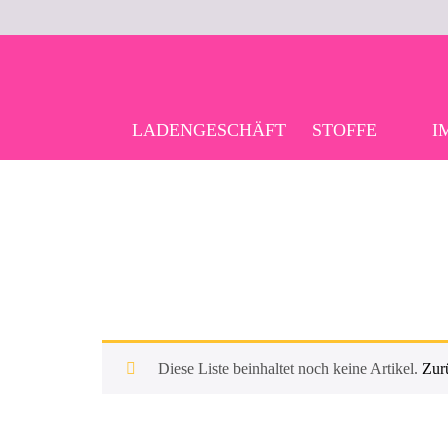
Skip
to
content
LADENGESCHÄFT
STOFFE
I
Diese Liste beinhaltet noch keine Artikel.
Zur