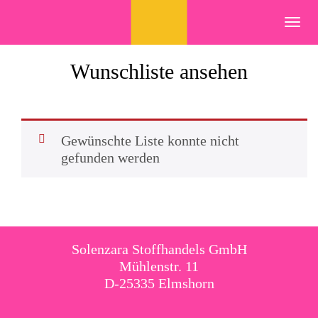
Skip
to
Toggl
content
navig
Wunschliste ansehen
Gewünschte Liste konnte nicht
gefunden werden
Solenzara Stoffhandels GmbH
Mühlenstr. 11
D-25335 Elmshorn