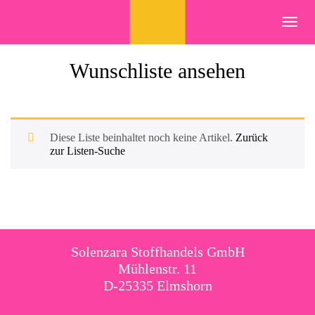
Skip
to
Toggl
content
navig
Wunschliste ansehen
Diese Liste beinhaltet noch keine Artikel.
Zurück
zur Listen-Suche
Solenzara Stoffhandels GmbH
Mühlenstr. 11
D-25335 Elmshorn