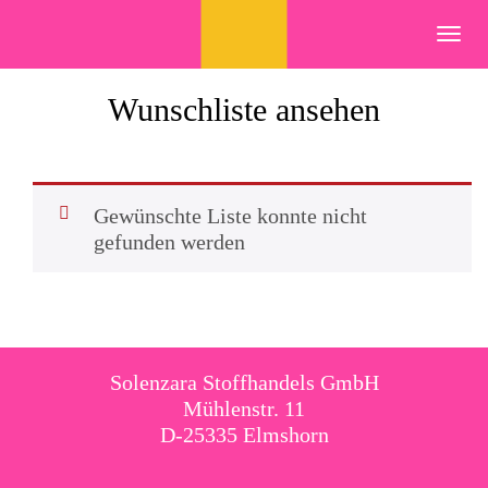
Skip
to
Toggl
content
navig
Wunschliste ansehen
Gewünschte Liste konnte nicht
gefunden werden
Solenzara Stoffhandels GmbH
Mühlenstr. 11
D-25335 Elmshorn