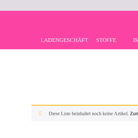
Skip
to
content
LADENGESCHÄFT
STOFFE
I
Diese Liste beinhaltet noch keine Artikel.
Zur